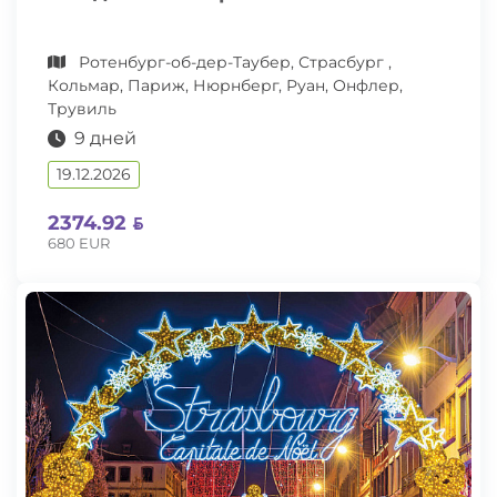
Ротенбург-об-дер-Таубер, Страсбург ,
Кольмар, Париж, Нюрнберг, Руан, Онфлер,
Трувиль
9 дней
19.12.2026
2374.92
680 EUR