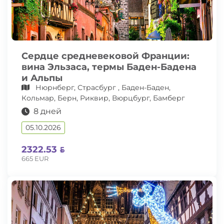
Сердце средневековой Франции:
вина Эльзаса, термы Баден-Бадена
и Альпы
Нюрнберг, Страсбург , Баден-Баден,
Кольмар, Берн, Риквир, Вюрцбург, Бамберг
8 дней
05.10.2026
2322.53
665 EUR