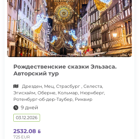
Рождественские сказки Эльзаса.
Авторский тур
Дрезден, Мец, Страсбург , Селеста,
Эгисхайм, Оберне, Кольмар, Нюрнберг,
Ротенбург-об-дер-Таубер, Риквир
9 дней
03.12.2026
2532.08
725 EUR