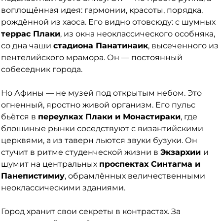
воплощённая идея: гармонии, красоты, порядка,
рождённой из хаоса. Его видно отовсюду: с шумных
террас Плаки
, из окна неоклассического особняка,
со дна чаши
стадиона Панатинаик
, высеченного из
пентелийского мрамора. Он — постоянный
собеседник города.
Но Афины — не музей под открытым небом. Это
огненный, яростно живой организм. Его пульс
бьётся в
переулках Плаки и Монастираки
, где
блошиные рынки соседствуют с византийскими
церквями, а из таверн льются звуки бузуки. Он
стучит в ритме студенческой жизни в
Экзархии
и
шумит на центральных
проспектах Синтагма и
Панепистимиу
, обрамлённых величественными
неоклассическими зданиями.
Город хранит свои секреты в контрастах. За