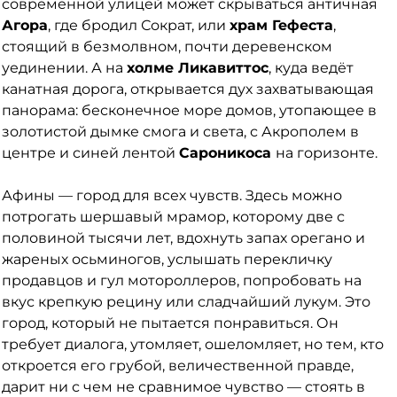
современной улицей может скрываться античная
Агора
, где бродил Сократ, или
храм Гефеста
,
стоящий в безмолвном, почти деревенском
уединении. А на
холме Ликавиттос
, куда ведёт
канатная дорога, открывается дух захватывающая
панорама: бесконечное море домов, утопающее в
золотистой дымке смога и света, с Акрополем в
центре и синей лентой
Сароникоса
на горизонте.
Афины — город для всех чувств. Здесь можно
потрогать шершавый мрамор, которому две с
половиной тысячи лет, вдохнуть запах орегано и
жареных осьминогов, услышать перекличку
продавцов и гул мотороллеров, попробовать на
вкус крепкую рецину или сладчайший лукум. Это
город, который не пытается понравиться. Он
требует диалога, утомляет, ошеломляет, но тем, кто
откроется его грубой, величественной правде,
дарит ни с чем не сравнимое чувство — стоять в