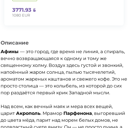
3771.93
1080 EUR
Описание
Афины
— это город, где время не линия, а спираль,
вечно возвращающаяся к одному и тому же
священному холму. Воздух здесь густой и звонкий,
напоённый жаром солнца, пылью тысячелетий,
ароматом жареных каштанов и свежего кофе. Это не
просто столица — это колыбель, из которой до сих
пор раздаётся первый крик Западной мысли.
Над всем, как вечный маяк и мера всех вещей,
царит
Акрополь
. Мрамор
Парфенона
, выгоревший
до цвета мёда, парит над морем белых домов, не
подвластный суете внизу. Он — не просто руина, а