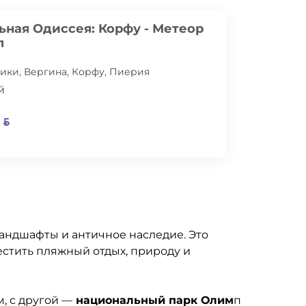
ьная Одиссея: Корфу - Метеор
п
ики, Вергина, Корфу, Пиерия
й
2
ландшафты и античное наследие. Это
стить пляжный отдых, природу и
, с другой —
национальный парк Олим
п