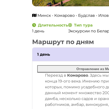
Минск - Комарово - Будслав - Илов
Длительность
Тип тура
1 день
Экскурсии по Бела
Маршрут по дням
1 день
Отправление из Ми
Переезд в
Комарово
. Здесь м
конца 19-ого века. Имению при
которых, помимо усадебного до
данный момент множество 200-
дамба, несколько садов и оран
работников, амбар, винокурня,