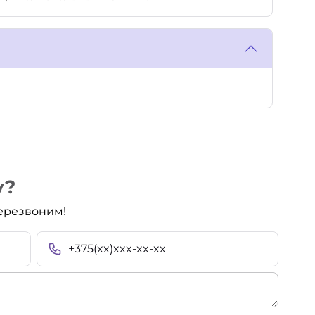
у?
перезвоним!