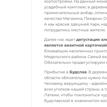
хозпостройки. На данный моме
усадебный комплекс в деревне
примечательный амбар, отлич
качестве Магазина, Пекарни, О
А как красив здешний парк, на
потрудились местные жители.
Далее нас ждет
дегустация хл
является визитной карточкой
ближайших населенных пунктов
Мядельского района. Самый вк
Обязательно продегустируем 
Прибытие в
Будслав
. В дерев
области обязательно нужно по
Человеку верующему - вдвойн
всех уголков нашей страны, а 
Латвии, чтобы поклониться ч
Будславской в знаменитом ко