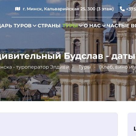
г. Минск, Кальварийская 25, 300 (3 этаж)
+375
АРЬ ТУРОВ
СТРАНЫ
ТУРЫ
О НАС
ЧАСТЫЕ 
дивительный Будслав - дат
нска - туроператор Элдиви
Туры
Хлеб, вино и