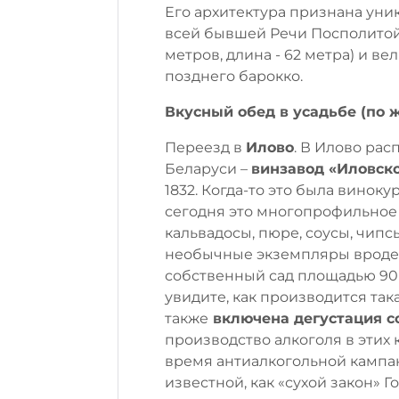
Его архитектура признана уни
всей бывшей Речи Посполитой
метров, длина - 62 метра) и 
позднего барокко.
Вкусный обед в усадьбе (по 
Переезд в
Илово
. В Илово ра
Беларуси –
винзавод «Иловск
1832. Когда-то это была винок
сегодня это многопрофильное 
кальвадосы, пюре, соусы, чипс
необычные экземпляры вроде в
собственный сад площадью 90 
увидите, как производится та
также
включена дегустация сок
производство алкоголя в этих 
время антиалкогольной кампан
известной, как «сухой закон» Г