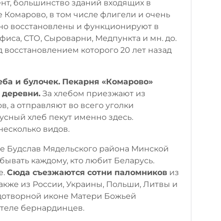
нт, большинство зданий входящих в
 Комарово, в том числе флигели и очень
но восстановлены и функционируют в
фиса, СТО, Сыроварни, Медпункта и мн. до.
д восстановлением которого 20 лет назад
еба и булочек.
Пекарня «Комарово»
 деревни.
За хлебом приезжают из
, а отправляют во всего уголки
усный хлеб пекут именно здесь.
несколько видов.
не Будслав Мядельского района Минской
бывать каждому, кто любит Беларусь.
е.
Сюда съезжаются сотни паломников
из
также из России, Украины, Польши, Литвы и
удотворной иконе Матери Божьей
стеле бернардинцев.