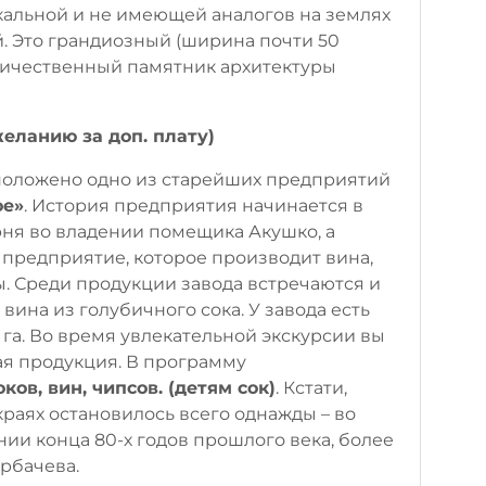
кальной и не имеющей аналогов на землях
. Это грандиозный (ширина почти 50
величественный памятник архитектуры
желанию за доп. плату)
сположено одно из старейших предприятий
ое»
. История предприятия начинается в
урня во владении помещика Акушко, а
предприятие, которое производит вина,
ы. Среди продукции завода встречаются и
ина из голубичного сока. У завода есть
га. Во время увлекательной экскурсии вы
кая продукция. В программу
ов, вин, чипсов. (детям сок)
. Кстати,
краях остановилось всего однажды – во
ии конца 80-х годов прошлого века, более
орбачева.