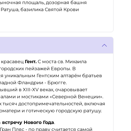
 Рыночная площаль, дозорная башня
 Ратуша, базилика Святой Крови
й красавец
Гент.
С моста св. Михаила
городских пейзажей Европы. В
я уникальным Гентским алтарём братьев
падной Фландрии - Брюгге.
ывший в XIII-XV веках, очаровывает
налами и мостиками «Северной Венеции».
-х тысяч достопримечательностей, включая
гоматери и готическую городскую ратушу.
 встречу Нового Года
.
ран Пляс - по праву считается самой