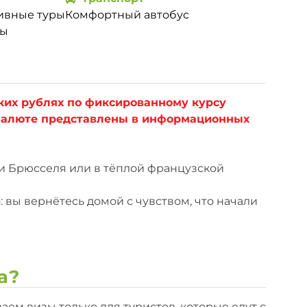
ивные туры
Комфортный автобус
ры
ких рублях по фиксированному курсу
 валюте представлены в информационных
и Брюсселя или в тёплой французской
 вы вернётесь домой с чувством, что начали
а?
аем визы только для туристов, которые едут с