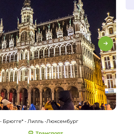
– Брюгге* - Лилль -Люксембург
Транспорт