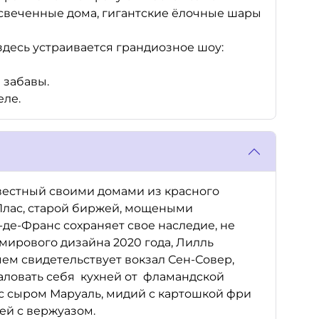
свеченные дома, гигантские ёлочные шары
здесь устраивается грандиозное шоу:
е забавы.
еле.
звестный своими домами из красного
-Плас, старой биржей, мощеными
де-Франс сохраняет свое наследие, не
 мирового дизайна 2020 года, Лилль
чем свидетельствует вокзал Сен-Совер,
аловать себя кухней от фламандской
 с сыром Маруаль, мидий с картошкой фри
ей с вержуазом.