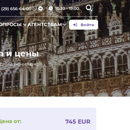
10:30 - 19:00
 (29) 656-64-00
ВОПРОСЫ
АГЕНТСТВАМ
Войти
а и цены
дний Бенилюкс
Цена от:
745 EUR