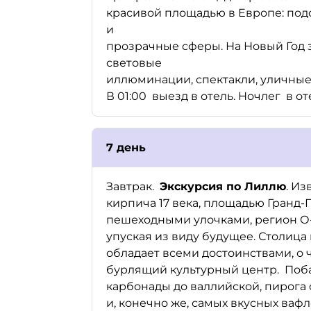
красивой площадью в Европе: под
и
прозрачные сферы. На Новый Год 
световые
иллюминации, спектакли, уличны
В 01:00 выезд в отель. Ночлег в от
7 день
Завтрак.
Экскурсия по Лиллю
. И
кирпича 17 века, площадью Гранд
пешеходными улочками, регион О-
упуская из виду будущее. Столица
обладает всеми достоинствами, о 
бурлящий культурный центр. Поб
карбонады до валлийской, пирога
и, конечно же, самых вкусных вафл