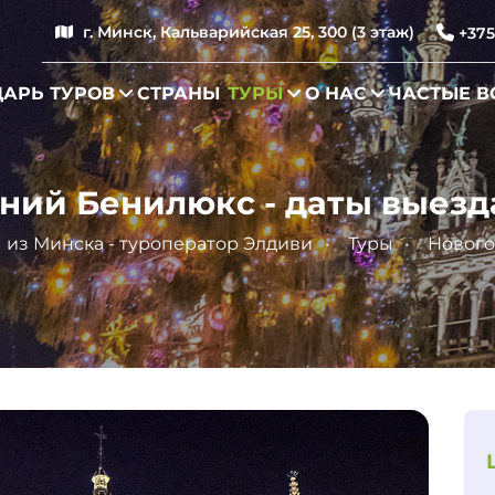
г. Минск, Кальварийская 25, 300 (3 этаж)
+375
АРЬ ТУРОВ
СТРАНЫ
ТУРЫ
О НАС
ЧАСТЫЕ 
ний Бенилюкс - даты выезд
 из Минска - туроператор Элдиви
Туры
Нового