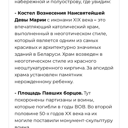
набережной и полуострову, где увидим:
- Костел Вознесения Наи­свя­тей­шей
Де­вы Ма­рии
с иконами XIX века
–
это
впечатляющий католический храм,
выполненный в неоготическом стиле,
который является одним из самых
красивых и архитектурно значимых
зданий в Беларуси. Храм возведен в
неоготическом стиле из красного
неоштукатуренного кирпича. За апсидой
храма установлен памятник
нерожденному ребенку.
-
Площадь Павших борцов.
Тут
похоронены партизаны и воины,
которые погибли в годы ВОВ. Во второй
половине 50-х годов XX века на их
могиле поставили монумент-скульптуру
воина.